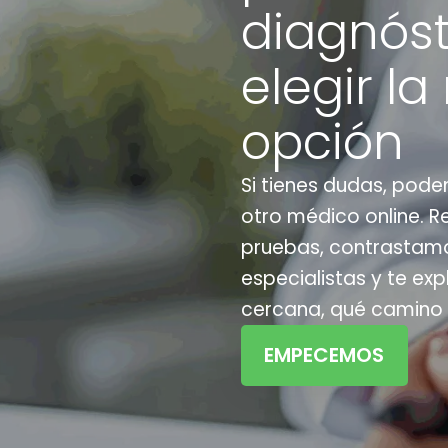
diagnóst
elegir la
opción
Si tienes dudas, pode
otro médico online. Re
pruebas, contrastam
especialistas y te ex
cercana, qué camino 
EMPECEMOS