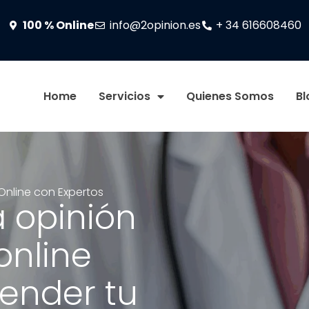
100 % Online
info@2opinion.es
+ 34 616608460
Home
Servicios
Quienes Somos
Bl
nline con Expertos
 opinión
online
ender tu