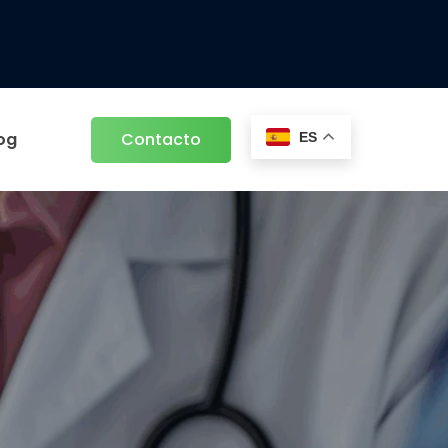
og
Contacto
ES